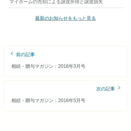
マイホームの売却による譲渡所得と譲渡損失
最新のお知らせをもっと見る
前
前の記事
後
の
相続・贈与マガジン：2016年3月号
記
事
へ
次の記事
の
リ
相続・贈与マガジン：2016年5月号
ン
ク