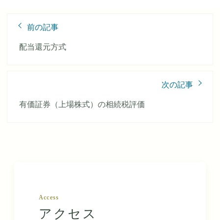
前
前の記事
後
の
配当還元方式
記
事
へ
次の記事
の
リ
有価証券（上場株式）の相続税評価
ン
ク
Access
アクセス