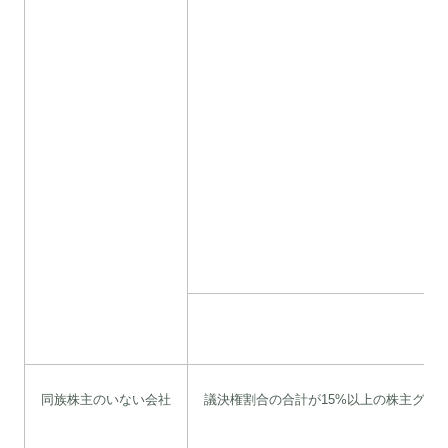
同族株主のいない会社
議決権割合の合計が15%以上の株主グル