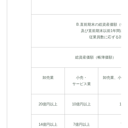
B.直前期末の総資産価額（帳
及び直前期末以前1年間にお
従業員数に応ずる区分
総資産価額（帳簿価額）
卸売業
小売・
卸売業、小売
サービス業
20億円以上
10億円以上
10
14億円以上
7億円以上
7億