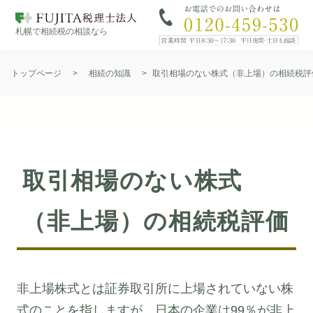
札幌で相続税の相談なら
Skip
to
トップページ
>
相続の知識
>
取引相場のない株式（非上場）の相続税評
content
取引相場のない株式
（非上場）の相続税評価
非上場株式とは証券取引所に上場されていない株
式のことを指しますが、日本の企業は99％が非上