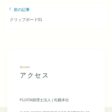
前
前の記事
後
の
クリップボード01
記
事
へ
の
リ
ン
ク
Access
アクセス
FUJITA税理士法人 | 札幌本社