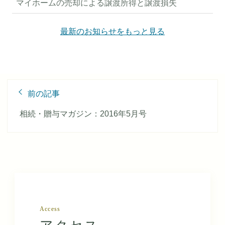
マイホームの売却による譲渡所得と譲渡損失
最新のお知らせをもっと見る
前
前の記事
後
の
相続・贈与マガジン：2016年5月号
記
事
へ
の
リ
ン
ク
Access