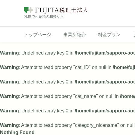
札幌で相続税の相談なら
トップページ
事業所紹介
料金プラン
Skip
to
Warning
: Undefined array key 0 in
/home/fujitam/sapporo-so
content
Warning
: Attempt to read property "cat_ID" on null in
/home/fu
Warning
: Undefined array key 0 in
/home/fujitam/sapporo-so
Warning
: Attempt to read property "cat_name" on null in
/home/
Warning
: Undefined array key 0 in
/home/fujitam/sapporo-so
Warning
: Attempt to read property "category_nicename" on null
Nothing Found