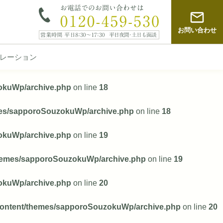
お問い合わせ
レーション
zokuWp/archive.php
on line
18
emes/sapporoSouzokuWp/archive.php
on line
18
zokuWp/archive.php
on line
19
/themes/sapporoSouzokuWp/archive.php
on line
19
zokuWp/archive.php
on line
20
p-content/themes/sapporoSouzokuWp/archive.php
on line
20