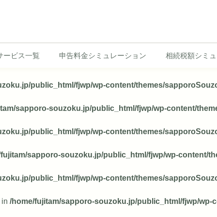
サービス一覧
申告料金シミュレーション
相続税額シミュ
uzoku.jp/public_html/fjwp/wp-content/themes/sapporoSou
jitam/sapporo-souzoku.jp/public_html/fjwp/wp-content/th
uzoku.jp/public_html/fjwp/wp-content/themes/sapporoSou
fujitam/sapporo-souzoku.jp/public_html/fjwp/wp-content
uzoku.jp/public_html/fjwp/wp-content/themes/sapporoSou
 in
/home/fujitam/sapporo-souzoku.jp/public_html/fjwp/w